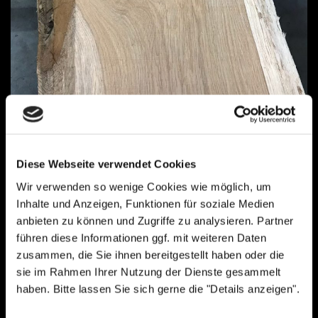
Das Gefühl von Holz
Diese Webseite verwendet Cookies
Februar 12, 2018
Wir verwenden so wenige Cookies wie möglich, um
Neue Eiche oder das Gefühl von Holz Waren Sie schon
Inhalte und Anzeigen, Funktionen für soziale Medien
einmal in einem Sägewerk? Falls nein, ich kann es nur
anbieten zu können und Zugriffe zu analysieren. Partner
empfehlen. Es riecht dort nach Harz, Holzstaub schwirrt
führen diese Informationen ggf. mit weiteren Daten
durch die Luft und das Geräusch von holztrennenden
Sägeblättern erfüllt kreischend den Raum. Klingt in Ihren
zusammen, die Sie ihnen bereitgestellt haben oder die
Ohren wenig verlockend? Ok, ich gebe zu, das ist bestimmt
sie im Rahmen Ihrer Nutzung der Dienste gesammelt
nicht…
haben. Bitte lassen Sie sich gerne die "Details anzeigen".
Read more