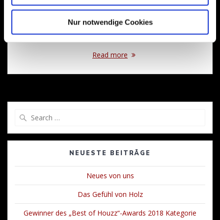
Gewerke, die bei einem Ausbauvorhaben benötigt werden.
Bauverzug hat uns weit mehr als ein Mal in Bedrängnis
Nur notwendige Cookies
gebracht. Auch flexibelste Zeitpläne geraten ins Wanken.
Bauabnahme und Einzugstermin rücken extrem…
Read more
Search
for:
NEUESTE BEITRÄGE
Neues von uns
Das Gefühl von Holz
Gewinner des „Best of Houzz“-Awards 2018 Kategorie