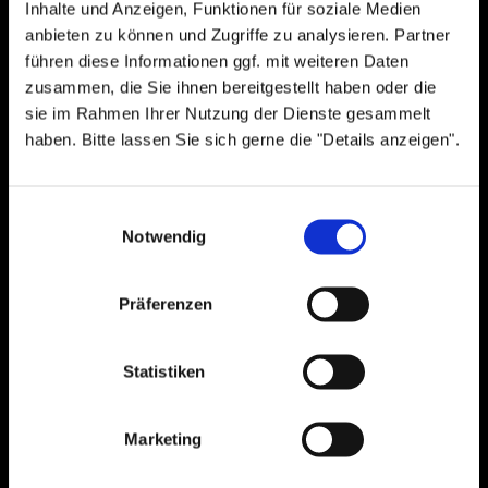
Read more
Inhalte und Anzeigen, Funktionen für soziale Medien
anbieten zu können und Zugriffe zu analysieren. Partner
führen diese Informationen ggf. mit weiteren Daten
zusammen, die Sie ihnen bereitgestellt haben oder die
sie im Rahmen Ihrer Nutzung der Dienste gesammelt
Search
haben. Bitte lassen Sie sich gerne die "Details anzeigen".
for:
Einwilligungsauswahl
NEUESTE BEITRÄGE
Notwendig
Neues von uns
Präferenzen
Das Gefühl von Holz
Gewinner des „Best of Houzz“-Awards 2018 Kategorie
Statistiken
Kundenzufriedenheit
BADform und ARTfischer Die Möbelmanufaktur.
Marketing
Zukunftsfähig im Unternehmen?