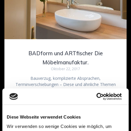
BADform und ARTfischer Die
Möbelmanufaktur.
Oktober 22, 2017
Bauverzug, komplizierte Absprachen,
Terminverschiebungen – Diese und ähnliche Themen
kennen wir und sicherlich viele Kollegen aus dem Ausbau.
Als Möbelmanufaktur sind wir häufig eine der letzten
Gewerke, die bei einem Ausbauvorhaben benötigt werden.
Bauverzug hat uns weit mehr als ein Mal in Bedrängnis
gebracht. Auch flexibelste Zeitpläne geraten ins Wanken.
Diese Webseite verwendet Cookies
Bauabnahme und Einzugstermin rücken extrem…
Wir verwenden so wenige Cookies wie möglich, um