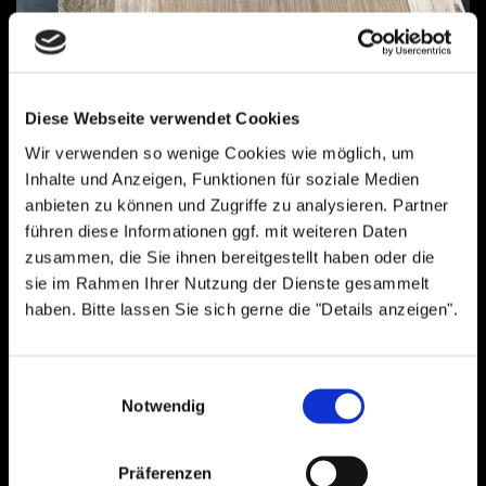
Das Gefühl von Holz
Diese Webseite verwendet Cookies
Februar 12, 2018
Wir verwenden so wenige Cookies wie möglich, um
Neue Eiche oder das Gefühl von Holz Waren Sie schon
Inhalte und Anzeigen, Funktionen für soziale Medien
einmal in einem Sägewerk? Falls nein, ich kann es nur
anbieten zu können und Zugriffe zu analysieren. Partner
empfehlen. Es riecht dort nach Harz, Holzstaub schwirrt
führen diese Informationen ggf. mit weiteren Daten
durch die Luft und das Geräusch von holztrennenden
zusammen, die Sie ihnen bereitgestellt haben oder die
Sägeblättern erfüllt kreischend den Raum. Klingt in Ihren
Ohren wenig verlockend? Ok, ich gebe zu, das ist bestimmt
sie im Rahmen Ihrer Nutzung der Dienste gesammelt
nicht…
haben. Bitte lassen Sie sich gerne die "Details anzeigen".
Read more
Einwilligungsauswahl
Notwendig
Search
Präferenzen